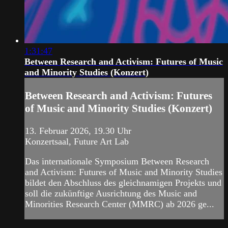
1:31:47
Between Research and Activism: Futures of Music
and Minority Studies (Konzert)
Between Research and Activism: Futures
of Music and Minority Studies (Konzert)
13. Februar 2026, 19.30 Uhr
Konzertsaal, Future Art Lab
Das internationale Symposium Between Research
and Activism: Futures of Music and Minority Studies
bildet den Abschluss des gleichnamigen Projekts und
soll die zukünftige Ausrichtung des Music and
Minorities Research Center (MMRC) ab 2026 ge...