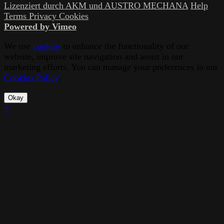
Lizenziert durch AKM und AUSTRO MECHANA
Help
Terms
Privacy
Cookies
Powered by Vimeo
We use
cookies
to enhance the functionality of our
website, improve site navigation and assist in our
marketing efforts. You can manage your preferences in our
Cookies Policy
.
Okay
×