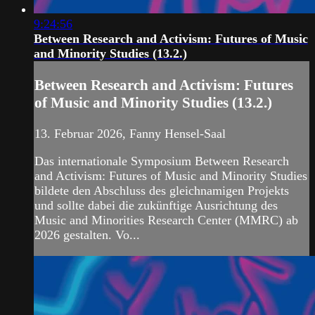
9:24:56
Between Research and Activism: Futures of Music
and Minority Studies (13.2.)
Between Research and Activism: Futures
of Music and Minority Studies (13.2.)
13. Februar 2026, Fanny Hensel-Saal
Das internationale Symposium Between Research
and Activism: Futures of Music and Minority Studies
bildete den Abschluss des gleichnamigen Projekts
und sollte dabei die zukünftige Ausrichtung des
Music and Minorities Research Center (MMRC) ab
2026 gestalten. Vo...