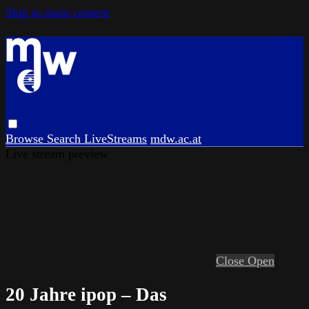
Skip to main content
Browse
Search
LiveStreams
mdw.ac.at
Live stream preview
Close
Open
20 Jahre ipop – Das