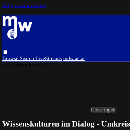
Skip to main content
Browse
Search
LiveStreams
mdw.ac.at
Live stream preview
Close
Open
Wissenskulturen im Dialog - Umkrei