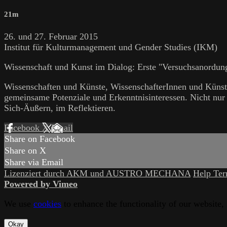
21m
26. und 27. Februar 2015
Institut für Kulturmanagement und Gender Studies (IKM)
Wissenschaft und Kunst im Dialog: Erste "Versuchsanordun
Wissenschaften und Künste, WissenschafterInnen und Küns
gemeinsame Potenziale und Erkenntnisinteressen. Nicht nur
Sich-Äußern, im Reflektieren.
Facebook
X
Email
Share on Facebook
Share on X
Share via Email
Lizenziert durch AKM und AUSTRO MECHANA
Help
Te
Powered by Vimeo
We use
cookies
to enhance the functionality of our website,
Okay