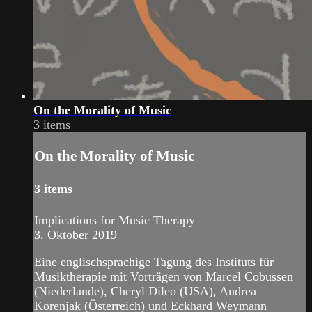
On the Morality of Music
3 items
On the Morality of Music
3 items
Implications for Music Therapy
3. Oktober 2019
Eine englischsprachige Tagung des Instituts für
Musiktherapie mit Vorträgen von Marcel Cobussen
(Niederlande), Cheryl Dileo (USA), Andrea
Korenjak (Österreich) und Eckhard Weymann