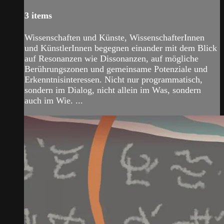
3 items
Wissenschaften und Künste, WissenschafterInnen
und KünstlerInnen begegnen einander mit dem Blick
auf Resonanzen wie Dissonanzen, auf mögliche
Berührungszonen und gemeinsame Potenziale und
Erkenntnisinteressen. Nicht nur programmatisch,
sondern im Dialog, nicht allein im Was, sondern
auch im Wie. ...