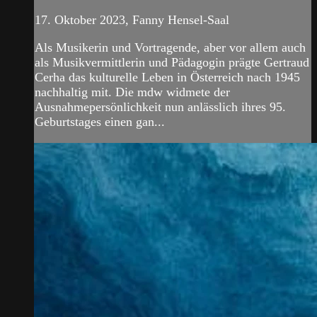
17. Oktober 2023, Fanny Hensel-Saal
Als Musikerin und Vortragende, aber vor allem auch
als Musikvermittlerin und Pädagogin prägte Gertraud
Cerha das kulturelle Leben in Österreich nach 1945
nachhaltig mit. Die mdw widmete der
Ausnahmepersönlichkeit nun anlässlich ihres 95.
Geburtstages einen gan...