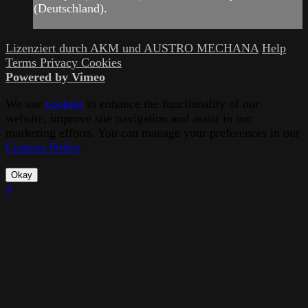
(Deutschland).
Lizenziert durch AKM und AUSTRO MECHANA
Help
Terms
Privacy
Cookies
Powered by Vimeo
We use
cookies
to enhance the functionality of our
website, improve site navigation and assist in our
marketing efforts. You can manage your preferences in our
Cookies Policy
.
Okay
×