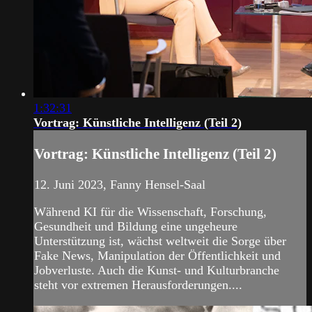
1:32:31
Vortrag: Künstliche Intelligenz (Teil 2)
Vortrag: Künstliche Intelligenz (Teil 2)
12. Juni 2023, Fanny Hensel-Saal
Während KI für die Wissenschaft, Forschung,
Gesundheit und Bildung eine ungeheure
Unterstützung ist, wächst weltweit die Sorge über
Fake News, Manipulation der Öffentlichkeit und
Jobverluste. Auch die Kunst- und Kulturbranche
steht vor extremen Herausforderungen....