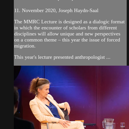
11. November 2020, Joseph Haydn-Saal
The MMRC Lecture is designed as a dialogic format
in which the encounter of scholars from different
disciplines will allow unique and new perspectives
on a common theme – this year the issue of forced
migration.
This year's lecture presented anthropologist ...